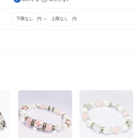
円 ～
円