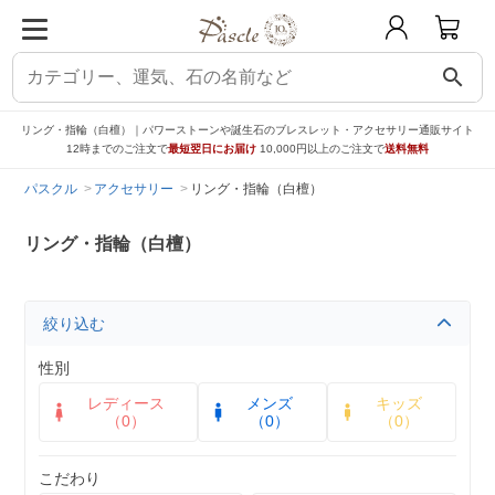
search
リング・指輪（白檀）｜パワーストーンや誕生石のブレスレット・アクセサリー通販サイト
12時までのご注文で
最短翌日にお届け
10,000円以上のご注文で
送料無料
パスクル
アクセサリー
リング・指輪（白檀）
リング・指輪（白檀）
絞り込む
性別
レディース
メンズ
キッズ
（0）
（0）
（0）
こだわり