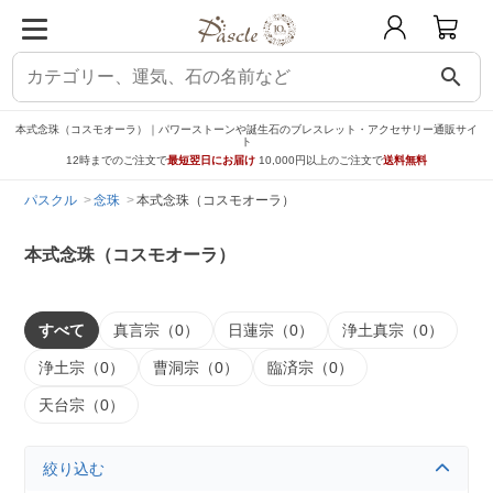
search
本式念珠（コスモオーラ）｜パワーストーンや誕生石のブレスレット・アクセサリー通販サイ
ト
12時までのご注文で
最短翌日にお届け
10,000円以上のご注文で
送料無料
パスクル
念珠
本式念珠（コスモオーラ）
本式念珠（コスモオーラ）
すべて
真言宗（0）
日蓮宗（0）
浄土真宗（0）
浄土宗（0）
曹洞宗（0）
臨済宗（0）
天台宗（0）
絞り込む