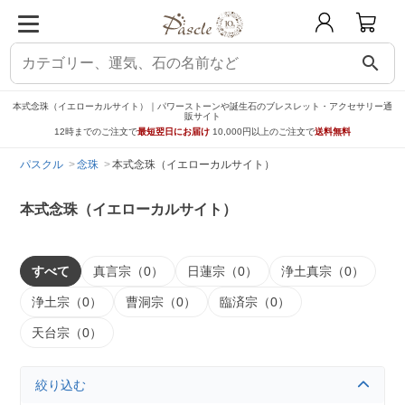
search
本式念珠（イエローカルサイト）｜パワーストーンや誕生石のブレスレット・アクセサリー通
販サイト
12時までのご注文で
最短翌日にお届け
10,000円以上のご注文で
送料無料
パスクル
念珠
本式念珠（イエローカルサイト）
本式念珠（イエローカルサイト）
すべて
真言宗（0）
日蓮宗（0）
浄土真宗（0）
浄土宗（0）
曹洞宗（0）
臨済宗（0）
天台宗（0）
絞り込む