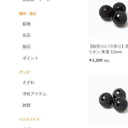
標本・原石
鉱物
化石
【粒売り/バラ売り】
隕石
リオン 朱雀 12mm
ポイント
1,200
グッズ
さざれ
浄化アイテム
雑貨
ハンドメイド