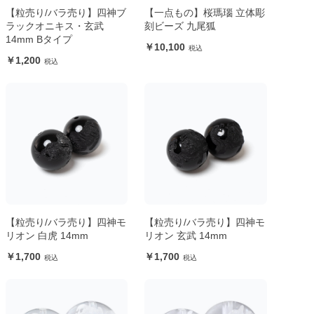
【粒売り/バラ売り】四神ブ
【一点もの】桜瑪瑙 立体彫
ラックオニキス・玄武
刻ビーズ 九尾狐
14mm Bタイプ
10,100
1,200
【粒売り/バラ売り】四神モ
【粒売り/バラ売り】四神モ
リオン 白虎 14mm
リオン 玄武 14mm
1,700
1,700