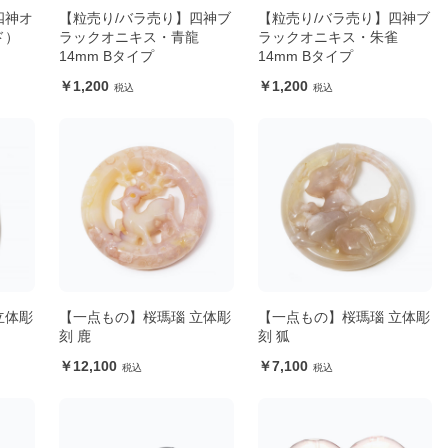
四神オ
【粒売り/バラ売り】四神ブ
【粒売り/バラ売り】四神ブ
ド）
ラックオニキス・青龍
ラックオニキス・朱雀
14mm Bタイプ
14mm Bタイプ
1,200
1,200
立体彫
【一点もの】桜瑪瑙 立体彫
【一点もの】桜瑪瑙 立体彫
刻 鹿
刻 狐
12,100
7,100