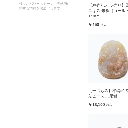
様々なパワーストーン・天然石に
【粒売り/バラ売り】
関する情報をお届けします。
ニキス 朱雀（ゴール
14mm
450
【一点もの】桜瑪瑙 
刻ビーズ 九尾狐
16,100