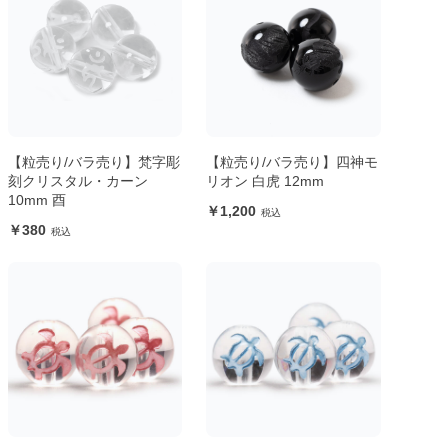
【粒売り/バラ売り】梵字彫
【粒売り/バラ売り】四神モ
刻クリスタル・カーン
リオン 白虎 12mm
10mm 酉
1,200
380