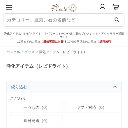
search
浄化アイテム（レピドライト）｜パワーストーンや誕生石のブレスレット・アクセサリー通販
サイト
12時までのご注文で
最短翌日にお届け
10,000円以上のご注文で
送料無料
パスクル
グッズ
浄化アイテム（レピドライト）
浄化アイテム（レピドライト）
絞り込む
こだわり
一点もの（0）
ギフト対応（0）
即日発送（0）