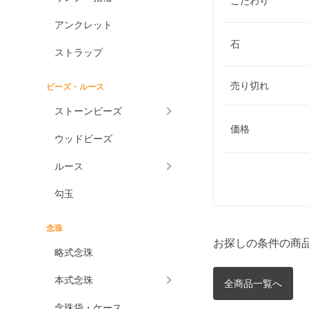
こだわり
アンクレット
石
ストラップ
売り切れ
ビーズ・ルース
ストーンビーズ
価格
ウッドビーズ
ルース
勾玉
念珠
お探しの条件の商
略式念珠
本式念珠
全商品一覧へ
念珠袋・ケース