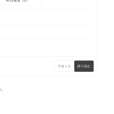
即日発送（0）
リセット
絞り込む
い。