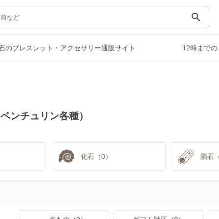
search
石のブレスレット・アクセサリー通販サイト
12時まで
アベンチュリン各種）
化石（0）
隕石