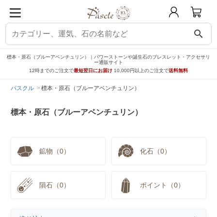
search
標本・原石（ブルーアベンチュリン）｜パワーストーンや誕生石のブレスレット・アクセサリ
ー通販サイト
12時までのご注文で
最短翌日にお届け
10,000円以上のご注文で
送料無料
パスクル
標本・原石（ブルーアベンチュリン）
標本・原石（ブルーアベンチュリン）
鉱物（0）
化石（0）
隕石（0）
ポイント（0）