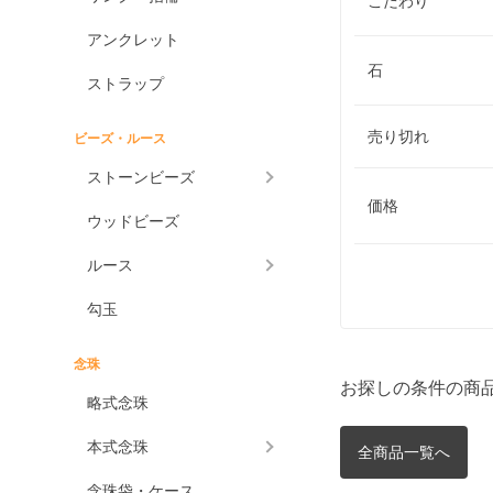
こだわり
アンクレット
石
ストラップ
売り切れ
ビーズ・ルース
ストーンビーズ
価格
ウッドビーズ
ルース
勾玉
念珠
お探しの条件の商
略式念珠
本式念珠
全商品一覧へ
念珠袋・ケース