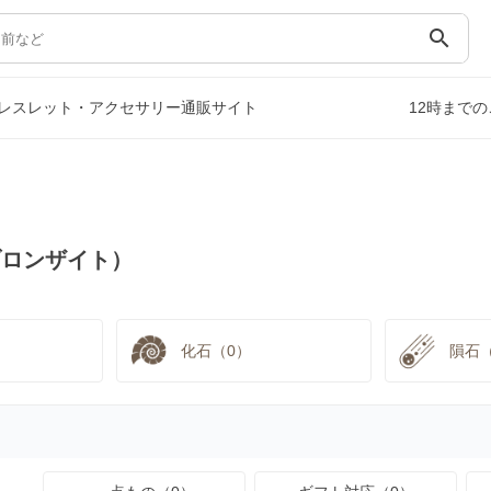
search
レスレット・アクセサリー通販サイト
12時まで
ブロンザイト）
化石（0）
隕石