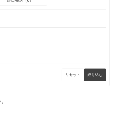
即日発送（0）
リセット
絞り込む
い。