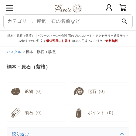
search
標本・原石（紫檀）｜パワーストーンや誕生石のブレスレット・アクセサリー通販サイト
12時までのご注文で
最短翌日にお届け
10,000円以上のご注文で
送料無料
パスクル
標本・原石（紫檀）
標本・原石（紫檀）
鉱物（0）
化石（0）
隕石（0）
ポイント（0）
絞り込む