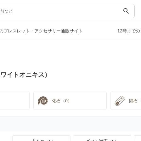
search
のブレスレット・アクセサリー通販サイト
12時まで
ホワイトオニキス）
化石（0）
隕石