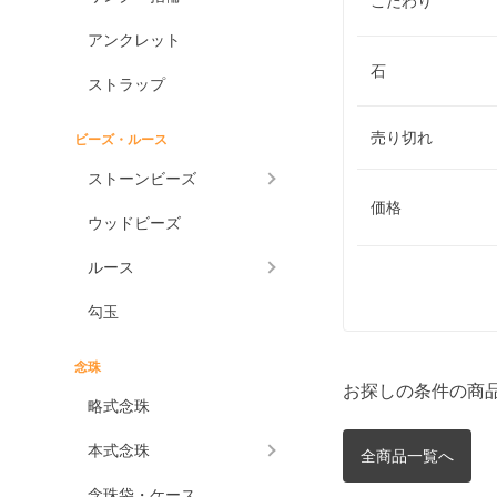
こだわり
アンクレット
石
ストラップ
売り切れ
ビーズ・ルース
ストーンビーズ
価格
ウッドビーズ
ルース
勾玉
念珠
お探しの条件の商
略式念珠
本式念珠
全商品一覧へ
念珠袋・ケース