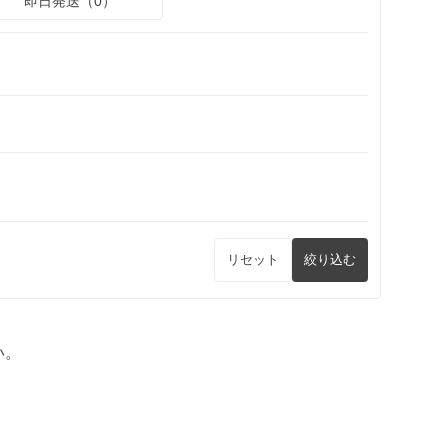
即日発送（0）
リセット
絞り込む
い。