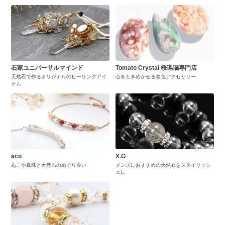
石家ユニバーサルマインド
Tomato Crystal 桜瑪瑙専門店
天然石で作るオリジナルのヒーリングアイ
心をときめかせる春色アクセサリー
テム
aco
X.G
あこや真珠と天然石のめぐり会い
メンズにおすすめの天然石をスタイリッシ
ュに