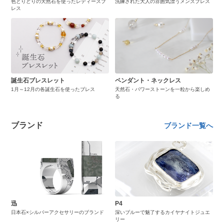
色とりどりの天然石を使ったレディースブ
洗練された大人の雰囲気漂うメンズブレス
レス
誕生石ブレスレット
ペンダント・ネックレス
1月～12月の各誕生石を使ったブレス
天然石・パワーストーンを一粒から楽しめ
る
ブランド
ブランド一覧へ
迅
P4
日本石×シルバーアクセサリーのブランド
深いブルーで魅了するカイヤナイトジュエ
リー