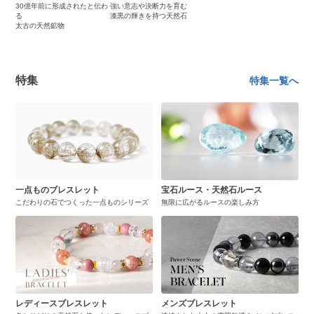
30億年前に形成されたと伝わ
強い意志や決断力を育む
る
漆黒の輝きを持つ天然石
太古の天然鉱物
特集
特集一覧へ
一点ものブレスレット
宝石ルース・天然石ルース
こだわりの石でつくった一点ものシリーズ
無限に広がるルースの楽しみ方
レディースブレスレット
メンズブレスレット