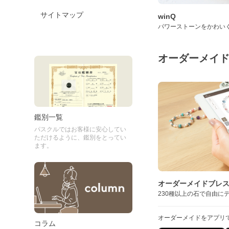
サイトマップ
winQ
パワーストーンをかわい
オーダーメイ
鑑別一覧
パスクルではお客様に安心してい
ただけるように、鑑別をとってい
ます。
オーダーメイドブレ
230種以上の石で自由に
オーダーメイドをアプリ
コラム