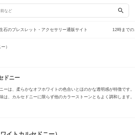
search
生石のブレスレット・アクセサリー通販サイト
12時まで
ニー）
セドニー
ニーは、柔らかなオフホワイトの色合いとほのかな透明感が特徴です。
味は、カルセドニーに限らず他のカラーストーンともよく調和します。
ホワイトカルセドニー）