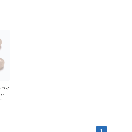
ホワイ
ーム
m
1