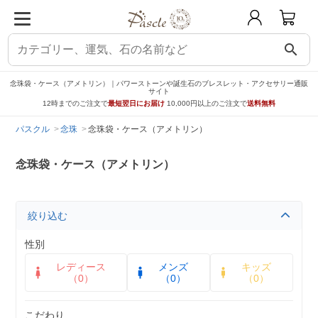
search
念珠袋・ケース（アメトリン）｜パワーストーンや誕生石のブレスレット・アクセサリー通販
サイト
12時までのご注文で
最短翌日にお届け
10,000円以上のご注文で
送料無料
パスクル
念珠
念珠袋・ケース（アメトリン）
念珠袋・ケース（アメトリン）
絞り込む
性別
レディース
メンズ
キッズ
（0）
（0）
（0）
こだわり