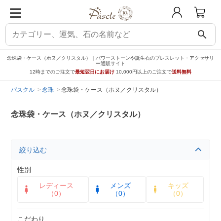
search
念珠袋・ケース（ホヌ／クリスタル）｜パワーストーンや誕生石のブレスレット・アクセサリ
ー通販サイト
12時までのご注文で
最短翌日にお届け
10,000円以上のご注文で
送料無料
パスクル
念珠
念珠袋・ケース（ホヌ／クリスタル）
念珠袋・ケース（ホヌ／クリスタル）
絞り込む
性別
レディース
メンズ
キッズ
（0）
（0）
（0）
こだわり