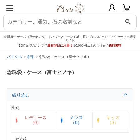
search
念珠袋・ケース（富士ヒノキ）｜パワーストーンや誕生石のブレスレット・アクセサリー通販
サイト
12時までのご注文で
最短翌日にお届け
10,000円以上のご注文で
送料無料
パスクル
念珠
念珠袋・ケース（富士ヒノキ）
念珠袋・ケース（富士ヒノキ）
絞り込む
性別
レディース
メンズ
キッズ
（0）
（0）
（0）
こだわり