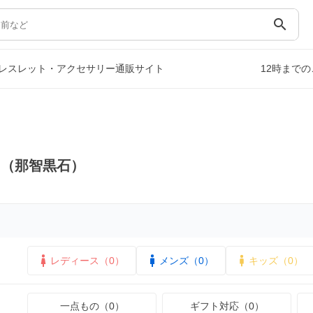
search
レスレット・アクセサリー通販サイト
12時まで
ス（那智黒石）
レディース（0）
メンズ（0）
キッズ（0）
一点もの（0）
ギフト対応（0）