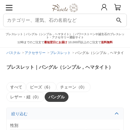
search
ブレスレット｜バングル（シンプル，ヘマタイト）｜パワーストーンや誕生石のブレスレッ
ト・アクセサリー通販サイト
12時までのご注文で
最短翌日にお届け
10,000円以上のご注文で
送料無料
パスクル
アクセサリー
ブレスレット
バングル（シンプル，ヘマタイト
ブレスレット｜バングル（シンプル，ヘマタイト）
すべて
ビーズ（6）
チェーン（0）
レザー・紐（0）
バングル
絞り込む
性別