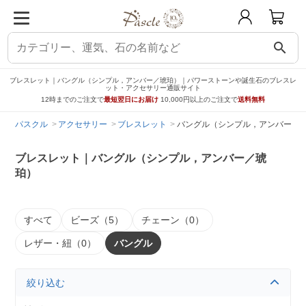
search
ブレスレット｜バングル（シンプル，アンバー／琥珀）｜パワーストーンや誕生石のブレスレ
ット・アクセサリー通販サイト
12時までのご注文で
最短翌日にお届け
10,000円以上のご注文で
送料無料
パスクル
アクセサリー
ブレスレット
バングル（シンプル，アンバー／
ブレスレット｜バングル（シンプル，アンバー／琥
珀）
すべて
ビーズ（5）
チェーン（0）
レザー・紐（0）
バングル
絞り込む