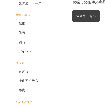
お探しの条件の商
念珠袋・ケース
標本・原石
全商品一覧へ
鉱物
化石
隕石
ポイント
グッズ
さざれ
浄化アイテム
雑貨
ハンドメイド