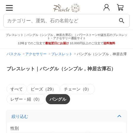
search
ブレスレット｜バングル（シンプル，神居古潭石）｜パワーストーンや誕生石のブレスレッ
ト・アクセサリー通販サイト
12時までのご注文で
最短翌日にお届け
10,000円以上のご注文で
送料無料
パスクル
アクセサリー
ブレスレット
バングル（シンプル，神居古潭石
ブレスレット｜バングル（シンプル，神居古潭石）
すべて
ビーズ（29）
チェーン（0）
レザー・紐（0）
バングル
絞り込む
性別