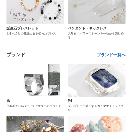
誕生石ブレスレット
ペンダント・ネックレス
1月～12月の各誕生石を使ったブレス
天然石・パワーストーンを一粒から楽しめ
る
ブランド
ブランド一覧へ
迅
P4
日本石×シルバーアクセサリーのブランド
深いブルーで魅了するカイヤナイトジュエ
リー