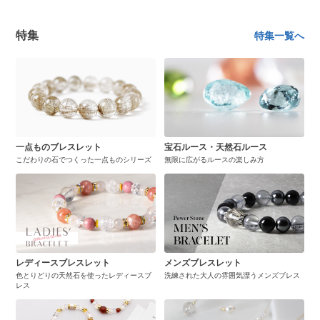
特集
特集一覧へ
一点ものブレスレット
宝石ルース・天然石ルース
こだわりの石でつくった一点ものシリーズ
無限に広がるルースの楽しみ方
レディースブレスレット
メンズブレスレット
色とりどりの天然石を使ったレディースブ
洗練された大人の雰囲気漂うメンズブレス
レス