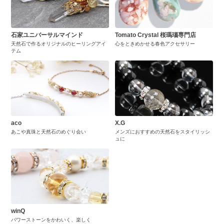
石家ユニバーサルマインド
Tomato Crystal 桜瑪瑙専門店
天然石で作るオリジナルのヒーリングアイ
心をときめかせる春色アクセサリー
テム
aco
X.G
あこや真珠と天然石のめぐり会い
メンズにおすすめの天然石をスタイリッシ
ュに
winQ
パワーストーンをかわいく、楽しく