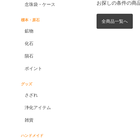
お探しの条件の商
念珠袋・ケース
標本・原石
全商品一覧へ
鉱物
化石
隕石
ポイント
グッズ
さざれ
浄化アイテム
雑貨
ハンドメイド