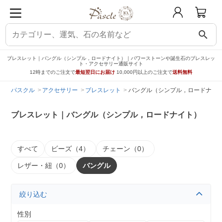
search
ブレスレット｜バングル（シンプル，ロードナイト）｜パワーストーンや誕生石のブレスレッ
ト・アクセサリー通販サイト
12時までのご注文で
最短翌日にお届け
10,000円以上のご注文で
送料無料
パスクル
アクセサリー
ブレスレット
バングル（シンプル，ロードナイ
ブレスレット｜バングル（シンプル，ロードナイト）
すべて
ビーズ（4）
チェーン（0）
レザー・紐（0）
バングル
絞り込む
性別