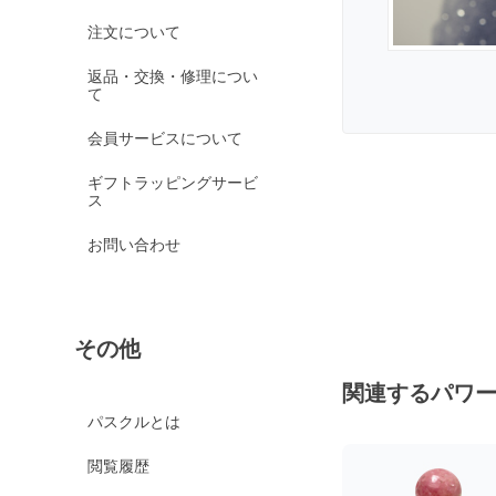
オレンジガーネット
注文について
グリーンガーネット
返品・交換・修理につい
て
ロードライトガーネッ
ト
会員サービスについて
京都オパール
ギフトラッピングサービ
クイーンコンクシェル
ス
クォンタムクアトロシリカ
お問い合わせ
クォーツァイト各種
グリーンクォーツァイ
ト
その他
ブルークォーツァイト
鞍馬石
関連するパワ
クリスタル各種
パスクルとは
クリスタル（本水晶）
閲覧履歴
山梨水晶