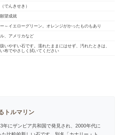
（でんきせき）
願望成就
ー～イエローグリーン。オレンジがかったものもあり
ル、アメリカなど
扱いやすい石です。濡れたままにはせず、汚れたときは、
い布でやさしく拭いてください
るトルマリン
83年にザンビア共和国で発見され、2000年代に
った比較的新しい石です。別名「カナリー・ト