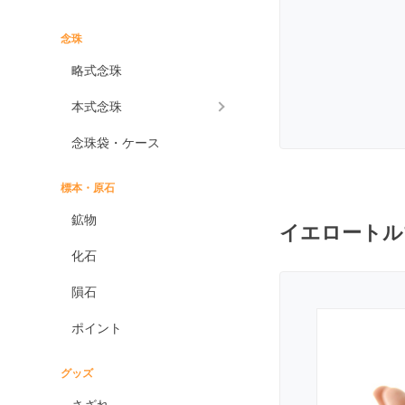
インプレッションストーン
イーグルアイ
念珠
ヴァーダイト
略式念珠
エメラルド
本式念珠
エンジェライト
念珠袋・ケース
エンジェルシリカ
オニキス各種
標本・原石
ブラックオニキス
鉱物
イエロートル
ホワイトオニキス
化石
オパール各種
隕石
ピンクオパール
ポイント
ブラックマトリックス
オパール
イエローオパール
グッズ
ドラゴンアイ
さざれ