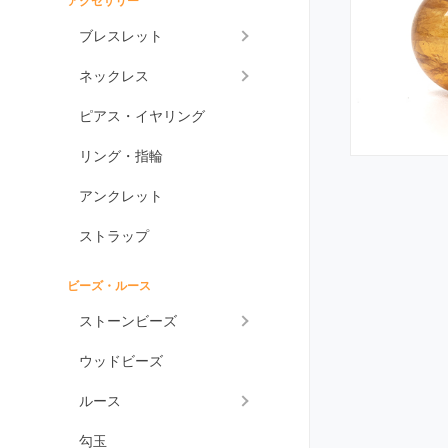
アクセサリー
アメジスト各種
ブレスレット
アメジスト
ネックレス
ラベンダーアメジスト
ピアス・イヤリング
グリーンアメジスト
ケープアメジスト
リング・指輪
アメジストエレスチャ
アンクレット
ル
アメトリン
ストラップ
アラゴナイト
ビーズ・ルース
アンバー
ストーンビーズ
アンモライト
ウッドビーズ
出雲石
一位
ルース
インカローズ
勾玉