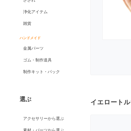
オブシディアン各種
浄化アイテム
ゴールデンオブシディ
アン
雑貨
シルバーオブシディア
ン
ハンドメイド
スパイダーウェブオブ
金属パーツ
シディアン
スノーフレークオブシ
ゴム・制作道具
ディアン
制作キット・パック
マホガニーオブシディ
アン
ミッドナイトレースオ
ブシディアン
選ぶ
イエロートル
ブラックアイスオブシ
ディアン
カイヤナイト
アクセサリーから選ぶ
神居古潭石
素材・パーツから選ぶ