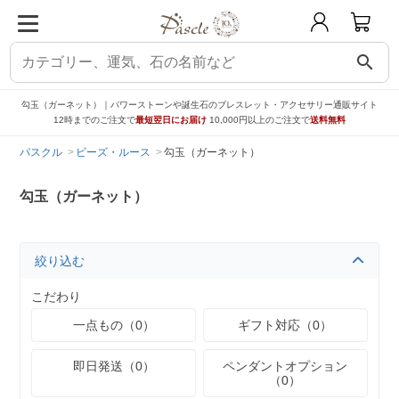
search
勾玉（ガーネット）｜パワーストーンや誕生石のブレスレット・アクセサリー通販サイト
12時までのご注文で
最短翌日にお届け
10,000円以上のご注文で
送料無料
パスクル
ビーズ・ルース
勾玉（ガーネット）
勾玉（ガーネット）
絞り込む
こだわり
一点もの（0）
ギフト対応（0）
即日発送（0）
ペンダントオプション
（0）