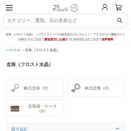
search
念珠（フロスト水晶）｜パワーストーンや誕生石のブレスレット・アクセサリー通販サイト
12時までのご注文で
最短翌日にお届け
10,000円以上のご注文で
送料無料
パスクル
念珠（フロスト水晶）
念珠（フロスト水晶）
略式念珠（0）
本式念珠（0）
念珠袋・ケース
（0）
絞り込む