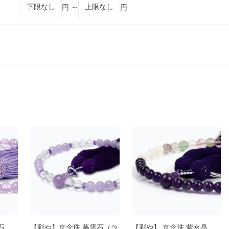
円 ～
円
石
【彩や】京念珠 藤雲石（ラ
【彩や】 京念珠 紫水晶