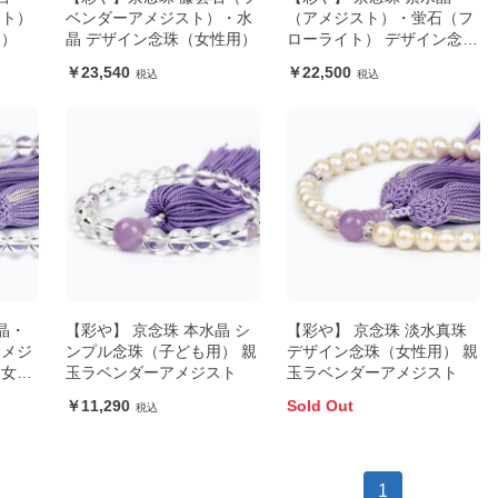
スト）
ベンダーアメジスト）・水
（アメジスト）・蛍石（フ
用）
晶 デザイン念珠（女性用）
ローライト） デザイン念珠
（女性用）
23,540
22,500
晶・
【彩や】 京念珠 本水晶 シ
【彩や】 京念珠 淡水真珠
アメジ
ンプル念珠（子ども用） 親
デザイン念珠（女性用） 親
（女性
玉ラベンダーアメジスト
玉ラベンダーアメジスト
11,290
Sold Out
1