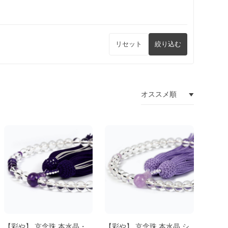
リセット
絞り込む
【彩や】 京念珠 本水晶・
【彩や】 京念珠 本水晶 シ