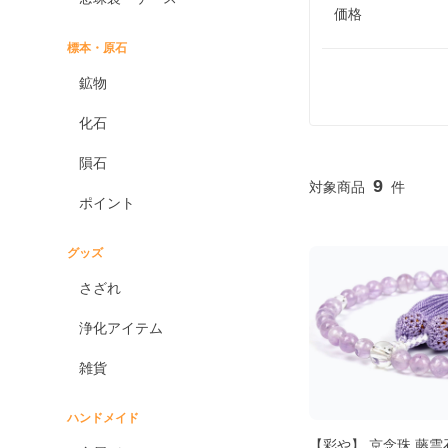
価格
標本・原石
鉱物
化石
隕石
9
ポイント
グッズ
さざれ
浄化アイテム
雑貨
ハンドメイド
【彩や】 京念珠 藤雲