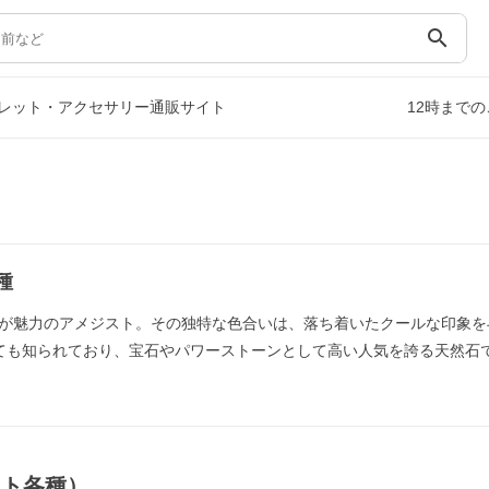
search
レット・アクセサリー通販サイト
12時まで
種
が魅力のアメジスト。その独特な色合いは、落ち着いたクールな印象を
ても知られており、宝石やパワーストーンとして高い人気を誇る天然石
スト各種）