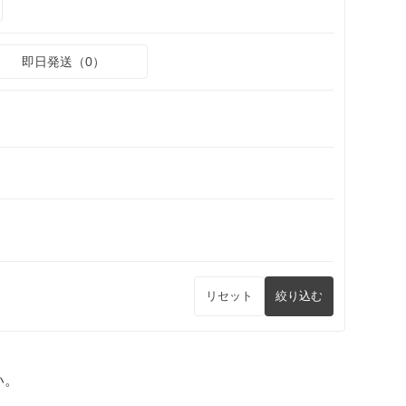
即日発送（0）
リセット
絞り込む
い。