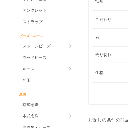
性別
アンクレット
こだわり
ストラップ
ビーズ・ルース
石
ストーンビーズ
売り切れ
ウッドビーズ
ルース
価格
勾玉
念珠
略式念珠
本式念珠
お探しの条件の商
念珠袋・ケース