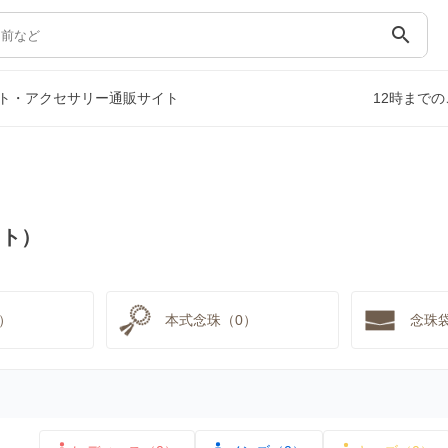
search
ト・アクセサリー通販サイト
12時まで
イト）
）
本式念珠（0）
念珠