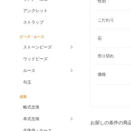
性別
アンクレット
こだわり
ストラップ
ビーズ・ルース
石
ストーンビーズ
売り切れ
ウッドビーズ
ルース
価格
勾玉
念珠
略式念珠
本式念珠
お探しの条件の商
念珠袋・ケース