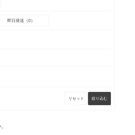
即日発送（0）
リセット
絞り込む
い。