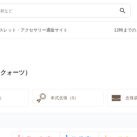
search
スレット・アクセサリー通販サイト
12時まで
ークォーツ）
）
本式念珠（0）
念珠