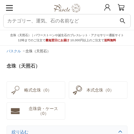
search
念珠（天照石）｜パワーストーンや誕生石のブレスレット・アクセサリー通販サイト
12時までのご注文で
最短翌日にお届け
10,000円以上のご注文で
送料無料
パスクル
念珠（天照石）
念珠（天照石）
略式念珠（0）
本式念珠（0）
念珠袋・ケース
（0）
絞り込む