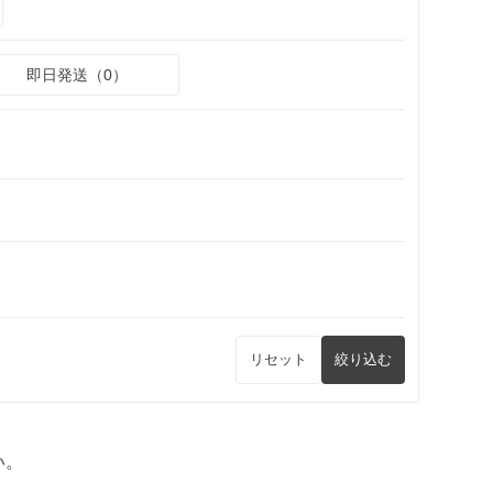
即日発送（0）
リセット
絞り込む
い。