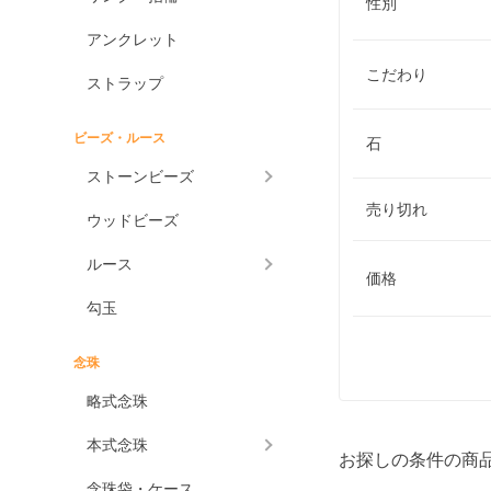
性別
アンクレット
こだわり
ストラップ
ビーズ・ルース
石
ストーンビーズ
売り切れ
ウッドビーズ
ルース
価格
勾玉
念珠
略式念珠
本式念珠
お探しの条件の商
念珠袋・ケース