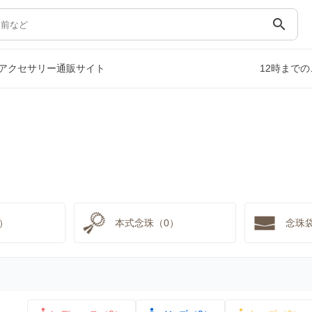
search
アクセサリー通販サイト
12時まで
）
）
本式念珠（0）
念珠