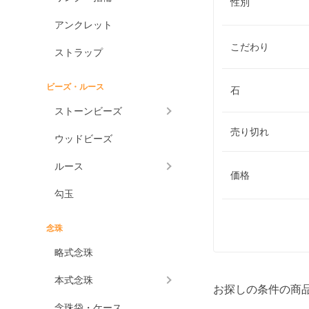
性別
アンクレット
こだわり
ストラップ
ビーズ・ルース
石
ストーンビーズ
売り切れ
ウッドビーズ
ルース
価格
勾玉
念珠
略式念珠
本式念珠
お探しの条件の商
念珠袋・ケース