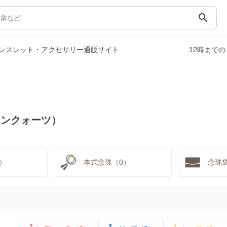
search
レスレット・アクセサリー通販サイト
12時まで
インクォーツ）
）
本式念珠（0）
念珠