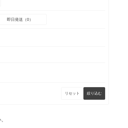
即日発送（0）
リセット
絞り込む
い。