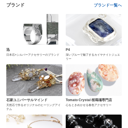
ブランド
ブランド一覧へ
迅
P4
日本石×シルバーアクセサリーのブランド
深いブルーで魅了するカイヤナイトジュエ
リー
石家ユニバーサルマインド
Tomato Crystal 桜瑪瑙専門店
天然石で作るオリジナルのヒーリングアイ
心をときめかせる春色アクセサリー
テム