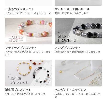
一点ものブレスレット
宝石ルース・天然石ルース
こだわりの石でつくった一点ものシリーズ
無限に広がるルースの楽しみ方
レディースブレスレット
メンズブレスレット
色とりどりの天然石を使ったレディースブ
洗練された大人の雰囲気漂うメンズブレス
レス
誕生石ブレスレット
ペンダント・ネックレス
1月～12月の各誕生石を使ったブレス
天然石・パワーストーンを一粒から楽しめ
る