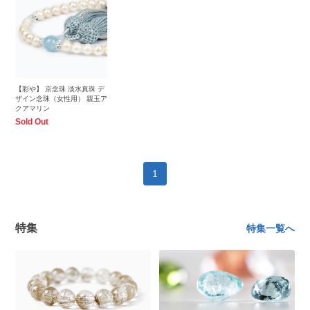
【彩や】 京念珠 淡水真珠 デ
ザイン念珠（女性用） 親玉ア
クアマリン
Sold Out
1
特集
特集一覧へ