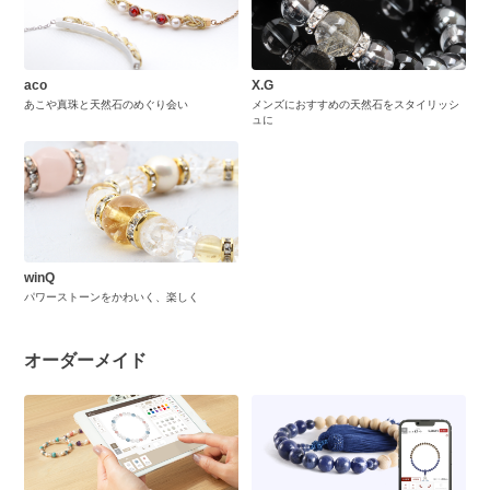
aco
X.G
あこや真珠と天然石のめぐり会い
メンズにおすすめの天然石をスタイリッシ
ュに
winQ
パワーストーンをかわいく、楽しく
オーダーメイド