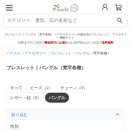
search
ブレスレット｜バングル（梵字各種）｜パワーストーンや誕生石のブレスレット・アクセサリ
ー通販サイト
12時までのご注文で
最短翌日にお届け
10,000円以上のご注文で
送料無料
パスクル
アクセサリー
ブレスレット
バングル（梵字各種）
ブレスレット｜バングル（梵字各種）
すべて
ビーズ（2）
チェーン（0）
レザー・紐（0）
バングル
絞り込む
性別