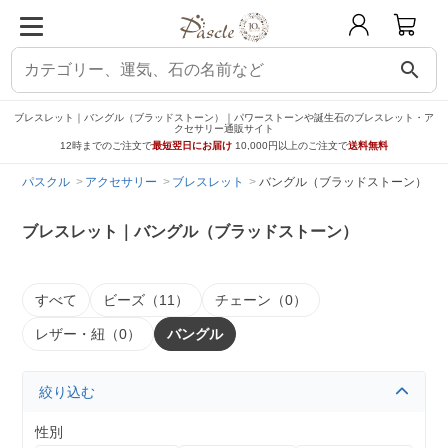
search
ブレスレット｜バングル（ブラッドストーン）｜パワーストーンや誕生石のブレスレット・ア
クセサリー通販サイト
12時までのご注文で
最短翌日にお届け
10,000円以上のご注文で
送料無料
パスクル
アクセサリー
ブレスレット
バングル（ブラッドストーン）
ブレスレット｜バングル（ブラッドストーン）
すべて
ビーズ（11）
チェーン（0）
レザー・紐（0）
バングル
絞り込む
性別