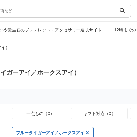
search
ンや誕生石のブレスレット・アクセサリー通販サイト
12時まで
アイ）
タイガーアイ／ホークスアイ）
一点もの（0）
ギフト対応（0）
ブルータイガーアイ／ホークスアイ