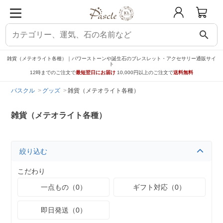
search
雑貨（メテオライト各種）｜パワーストーンや誕生石のブレスレット・アクセサリー通販サイ
ト
12時までのご注文で
最短翌日にお届け
10,000円以上のご注文で
送料無料
パスクル
グッズ
雑貨（メテオライト各種）
雑貨（メテオライト各種）
絞り込む
こだわり
一点もの（0）
ギフト対応（0）
即日発送（0）