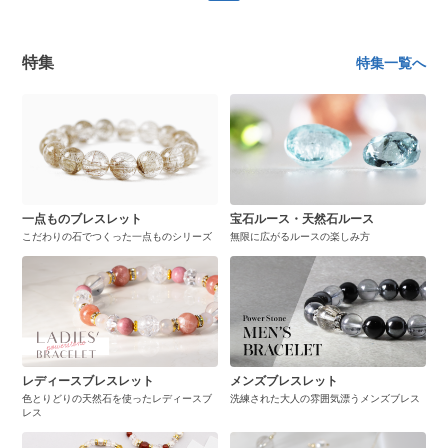
特集
特集一覧へ
一点ものブレスレット
宝石ルース・天然石ルース
こだわりの石でつくった一点ものシリーズ
無限に広がるルースの楽しみ方
レディースブレスレット
メンズブレスレット
色とりどりの天然石を使ったレディースブ
洗練された大人の雰囲気漂うメンズブレス
レス