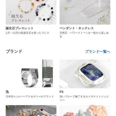
誕生石ブレスレット
ペンダント・ネックレス
1月～12月の各誕生石を使ったブレス
天然石・パワーストーンを一粒から楽しめ
る
ブランド
ブランド一覧へ
迅
P4
日本石×シルバーアクセサリーのブランド
深いブルーで魅了するカイヤナイトジュエ
リー