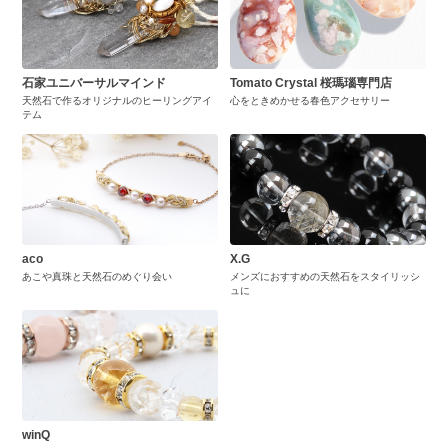
石家ユニバーサルマインド
Tomato Crystal 桜瑪瑙専門店
天然石で作るオリジナルのヒーリングアイ
心をときめかせる春色アクセサリー
テム
aco
X.G
あこや真珠と天然石のめぐり会い
メンズにおすすめの天然石をスタイリッシ
ュに
winQ