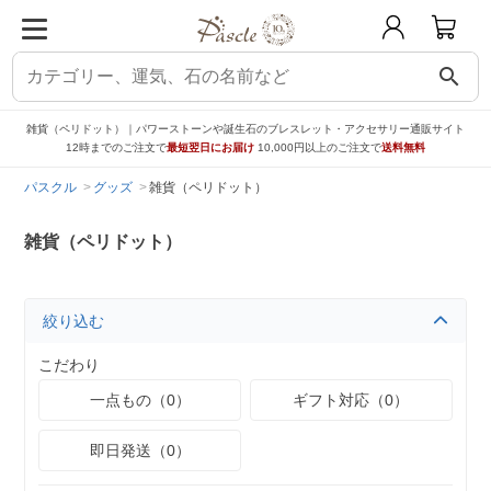
search
雑貨（ペリドット）｜パワーストーンや誕生石のブレスレット・アクセサリー通販サイト
12時までのご注文で
最短翌日にお届け
10,000円以上のご注文で
送料無料
パスクル
グッズ
雑貨（ペリドット）
雑貨（ペリドット）
絞り込む
こだわり
一点もの（0）
ギフト対応（0）
即日発送（0）