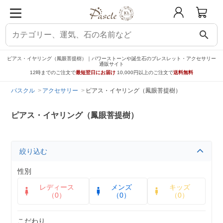
search
ピアス・イヤリング（鳳眼菩提樹）｜パワーストーンや誕生石のブレスレット・アクセサリー
通販サイト
12時までのご注文で
最短翌日にお届け
10,000円以上のご注文で
送料無料
パスクル
アクセサリー
ピアス・イヤリング（鳳眼菩提樹）
ピアス・イヤリング（鳳眼菩提樹）
絞り込む
性別
レディース
メンズ
キッズ
（0）
（0）
（0）
こだわり