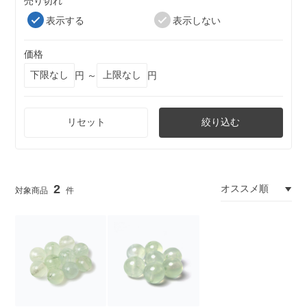
売り切れ
表示する
表示しない
価格
円 ～
円
リセット
絞り込む
2