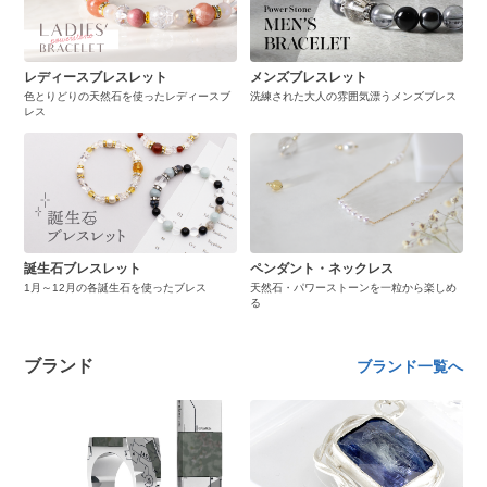
レディースブレスレット
メンズブレスレット
色とりどりの天然石を使ったレディースブ
洗練された大人の雰囲気漂うメンズブレス
レス
誕生石ブレスレット
ペンダント・ネックレス
1月～12月の各誕生石を使ったブレス
天然石・パワーストーンを一粒から楽しめ
る
ブランド
ブランド一覧へ