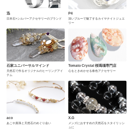
迅
P4
日本石×シルバーアクセサリーのブランド
深いブルーで魅了するカイヤナイトジュエ
リー
石家ユニバーサルマインド
Tomato Crystal 桜瑪瑙専門店
天然石で作るオリジナルのヒーリングアイ
心をときめかせる春色アクセサリー
テム
aco
X.G
あこや真珠と天然石のめぐり会い
メンズにおすすめの天然石をスタイリッシ
ュに