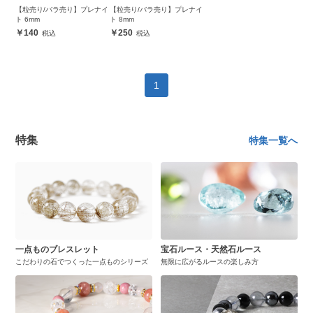
【粒売り/バラ売り】プレナイ
【粒売り/バラ売り】プレナイ
ト 6mm
ト 8mm
140
250
1
特集
特集一覧へ
一点ものブレスレット
宝石ルース・天然石ルース
こだわりの石でつくった一点ものシリーズ
無限に広がるルースの楽しみ方