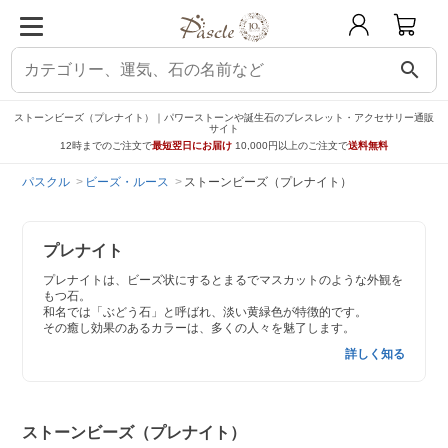
search
ストーンビーズ（プレナイト）｜パワーストーンや誕生石のブレスレット・アクセサリー通販
サイト
12時までのご注文で
最短翌日にお届け
10,000円以上のご注文で
送料無料
パスクル
ビーズ・ルース
ストーンビーズ（プレナイト）
プレナイト
プレナイトは、ビーズ状にするとまるでマスカットのような外観を
もつ石。
和名では「ぶどう石」と呼ばれ、淡い黄緑色が特徴的です。
その癒し効果のあるカラーは、多くの人々を魅了します。
詳しく知る
ストーンビーズ（プレナイト）