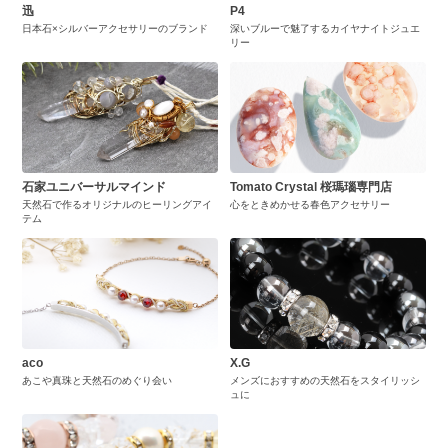
迅
P4
日本石×シルバーアクセサリーのブランド
深いブルーで魅了するカイヤナイトジュエ
リー
石家ユニバーサルマインド
Tomato Crystal 桜瑪瑙専門店
天然石で作るオリジナルのヒーリングアイ
心をときめかせる春色アクセサリー
テム
aco
X.G
あこや真珠と天然石のめぐり会い
メンズにおすすめの天然石をスタイリッシ
ュに