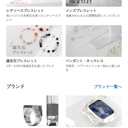
レディースブレスレット
メンズブレスレット
色とりどりの天然石を使ったレディースブ
洗練された大人の雰囲気漂うメンズブレス
レス
誕生石ブレスレット
ペンダント・ネックレス
1月～12月の各誕生石を使ったブレス
天然石・パワーストーンを一粒から楽しめ
る
ブランド
ブランド一覧へ