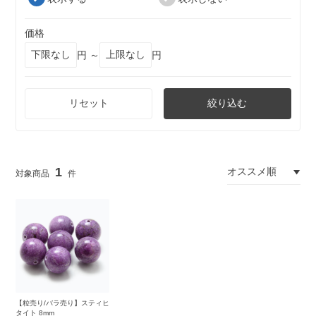
価格
円 ～
円
リセット
絞り込む
1
【粒売り/バラ売り】スティヒ
タイト 8mm