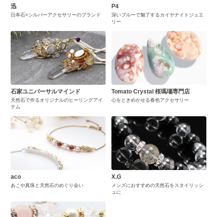
迅
P4
日本石×シルバーアクセサリーのブランド
深いブルーで魅了するカイヤナイトジュエ
リー
石家ユニバーサルマインド
Tomato Crystal 桜瑪瑙専門店
天然石で作るオリジナルのヒーリングアイ
心をときめかせる春色アクセサリー
テム
aco
X.G
あこや真珠と天然石のめぐり会い
メンズにおすすめの天然石をスタイリッシ
ュに