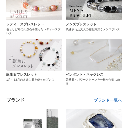
レディースブレスレット
メンズブレスレット
色とりどりの天然石を使ったレディースブ
洗練された大人の雰囲気漂うメンズブレス
レス
誕生石ブレスレット
ペンダント・ネックレス
1月～12月の各誕生石を使ったブレス
天然石・パワーストーンを一粒から楽しめ
る
ブランド
ブランド一覧へ