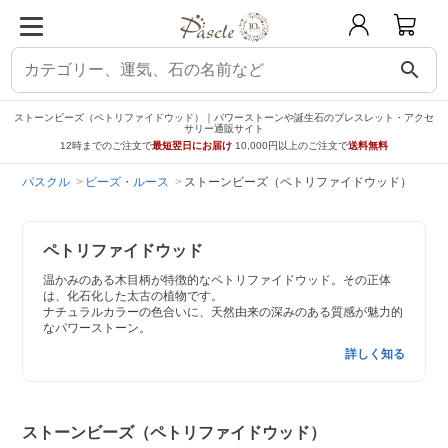
search
ストーンビーズ（ペトリファイドウッド）｜パワーストーンや誕生石のブレスレット・アクセ
サリー通販サイト
12時までのご注文で
最短翌日にお届け
10,000円以上のご注文で
送料無料
パスクル
ビーズ・ルース
ストーンビーズ（ペトリファイドウッド）
ペトリファイドウッド
温かみのある木目柄が特徴的なペトリファイドウッド。その正体
は、化石化した太古の植物です。
ナチュラルカラーの色合いに、天然由来の深みのある質感が魅力的
なパワーストーン。
詳しく知る
ストーンビーズ（ペトリファイドウッド）