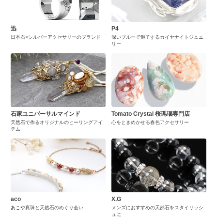
迅
P4
日本石×シルバーアクセサリーのブランド
深いブルーで魅了するカイヤナイトジュエ
リー
石家ユニバーサルマインド
Tomato Crystal 桜瑪瑙専門店
天然石で作るオリジナルのヒーリングアイ
心をときめかせる春色アクセサリー
テム
aco
X.G
あこや真珠と天然石のめぐり会い
メンズにおすすめの天然石をスタイリッシ
ュに