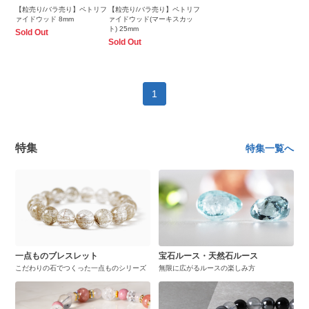
【粒売り/バラ売り】ペトリフ
【粒売り/バラ売り】ペトリフ
ァイドウッド 8mm
ァイドウッド(マーキスカッ
ト) 25mm
Sold Out
Sold Out
1
特集
特集一覧へ
一点ものブレスレット
宝石ルース・天然石ルース
こだわりの石でつくった一点ものシリーズ
無限に広がるルースの楽しみ方