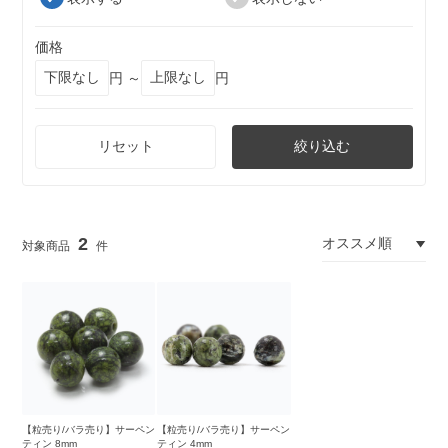
価格
円 ～
円
リセット
絞り込む
2
【粒売り/バラ売り】サーペン
【粒売り/バラ売り】サーペン
ティン 8mm
ティン 4mm