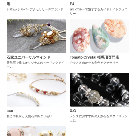
迅
P4
日本石×シルバーアクセサリーのブランド
深いブルーで魅了するカイヤナイトジュエ
リー
石家ユニバーサルマインド
Tomato Crystal 桜瑪瑙専門店
天然石で作るオリジナルのヒーリングアイ
心をときめかせる春色アクセサリー
テム
aco
X.G
あこや真珠と天然石のめぐり会い
メンズにおすすめの天然石をスタイリッシ
ュに