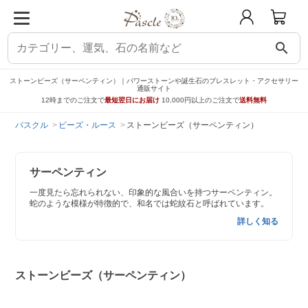
search
ストーンビーズ（サーペンティン）｜パワーストーンや誕生石のブレスレット・アクセサリー
通販サイト
12時までのご注文で
最短翌日にお届け
10,000円以上のご注文で
送料無料
パスクル
ビーズ・ルース
ストーンビーズ（サーペンティン）
サーペンティン
一度見たら忘れられない、印象的な風合いを持つサーペンティン。
蛇のような模様が特徴的で、和名では蛇紋石と呼ばれています。
詳しく知る
ストーンビーズ（サーペンティン）