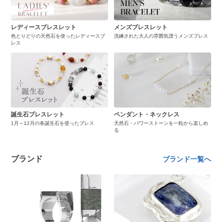
レディースブレスレット
メンズブレスレット
色とりどりの天然石を使ったレディースブ
洗練された大人の雰囲気漂うメンズブレス
レス
誕生石ブレスレット
ペンダント・ネックレス
1月～12月の各誕生石を使ったブレス
天然石・パワーストーンを一粒から楽しめ
る
ブランド
ブランド一覧へ