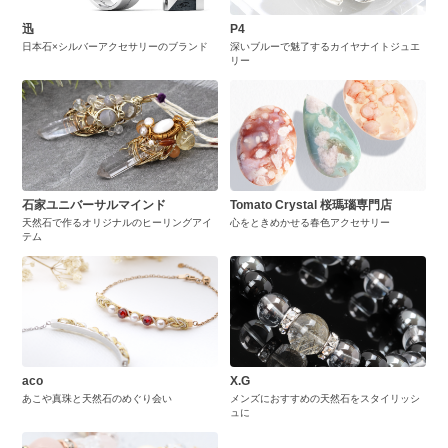
迅
P4
日本石×シルバーアクセサリーのブランド
深いブルーで魅了するカイヤナイトジュエ
リー
石家ユニバーサルマインド
Tomato Crystal 桜瑪瑙専門店
天然石で作るオリジナルのヒーリングアイ
心をときめかせる春色アクセサリー
テム
aco
X.G
あこや真珠と天然石のめぐり会い
メンズにおすすめの天然石をスタイリッシ
ュに