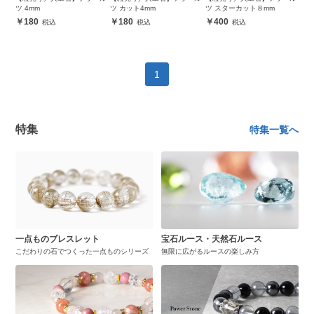
ツ 4mm
ツ カット4mm
ツ スターカット８mm
180
180
400
1
特集
特集一覧へ
一点ものブレスレット
宝石ルース・天然石ルース
こだわりの石でつくった一点ものシリーズ
無限に広がるルースの楽しみ方