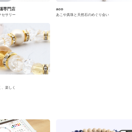
桜瑪瑙専門店
aco
クセサリー
あこや真珠と天然石のめぐり会い
く、楽しく
ド