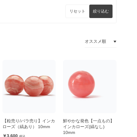
リセット
絞り込む
【粒売り/バラ売り】インカ
鮮やかな発色【一点もの】
ローズ（縞あり） 10mm
インカローズ(縞なし)
10mm
3,600