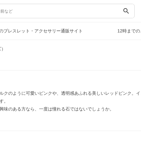
search
のブレスレット・アクセサリー通販サイト
12時まで
ズ）
ルクのように可愛いピンクや、透明感あふれる美しいレッドピンク。イ
す。
興味のある方なら、一度は憧れる石ではないでしょうか。