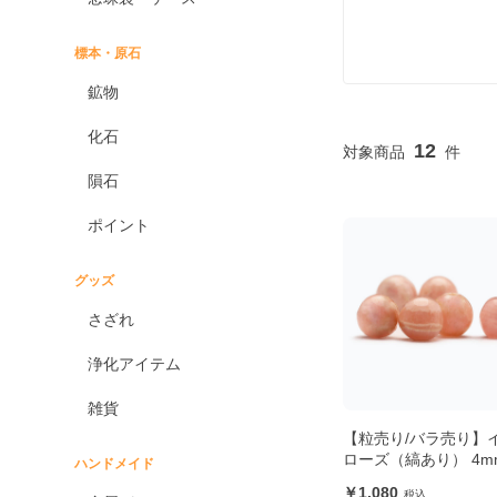
標本・原石
鉱物
化石
12
隕石
ポイント
グッズ
さざれ
浄化アイテム
雑貨
【粒売り/バラ売り】
ローズ（縞あり） 4m
ハンドメイド
1,080