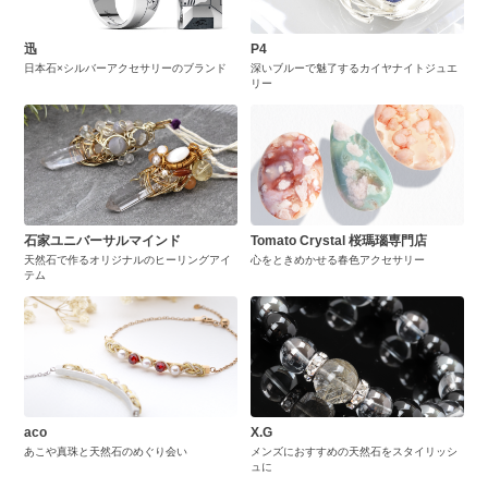
迅
P4
日本石×シルバーアクセサリーのブランド
深いブルーで魅了するカイヤナイトジュエ
リー
石家ユニバーサルマインド
Tomato Crystal 桜瑪瑙専門店
天然石で作るオリジナルのヒーリングアイ
心をときめかせる春色アクセサリー
テム
aco
X.G
あこや真珠と天然石のめぐり会い
メンズにおすすめの天然石をスタイリッシ
ュに