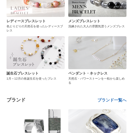
レディースブレスレット
メンズブレスレット
色とりどりの天然石を使ったレディースブ
洗練された大人の雰囲気漂うメンズブレス
レス
誕生石ブレスレット
ペンダント・ネックレス
1月～12月の各誕生石を使ったブレス
天然石・パワーストーンを一粒から楽しめ
る
ブランド
ブランド一覧へ