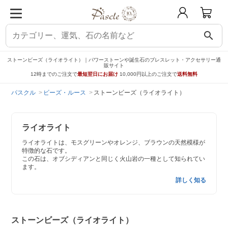
search
ストーンビーズ（ライオライト）｜パワーストーンや誕生石のブレスレット・アクセサリー通
販サイト
12時までのご注文で
最短翌日にお届け
10,000円以上のご注文で
送料無料
パスクル
ビーズ・ルース
ストーンビーズ（ライオライト）
ライオライト
ライオライトは、モスグリーンやオレンジ、ブラウンの天然模様が
特徴的な石です。
この石は、オブシディアンと同じく火山岩の一種として知られてい
ます。
詳しく知る
ストーンビーズ（ライオライト）