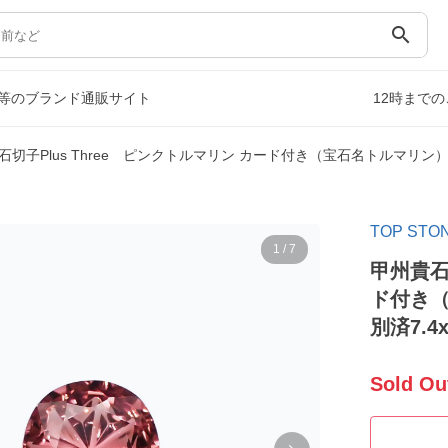
search
等のブランド通販サイト
12時まで
切子Plus Three ピンクトルマリン カード付き（宝石名トルマリン）ルワン
TOP S
1
/
7
甲州貴石
ド付き（
別済7.4
Sold Ou