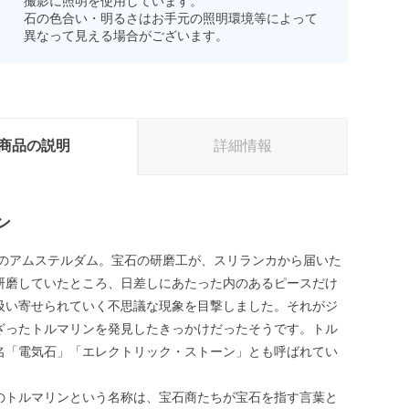
撮影に照明を使用しています。
石の色合い・明るさはお手元の照明環境等によって
異なって見える場合がございます。
商品の説明
詳細情報
ン
初頭のアムステルダム。宝石の研磨工が、スリランカから届いた
研磨していたところ、日差しにあたった内のあるピースだけ
吸い寄せられていく不思議な現象を目撃しました。それがジ
ざったトルマリンを発見したきっかけだったそうです。トル
名「電気石」「エレクトリック・ストーン」とも呼ばれてい
のトルマリンという名称は、宝石商たちが宝石を指す言葉と