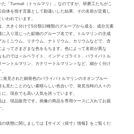
た「Turmali（トゥルマリ）」なのですが、研磨工たちがこ
石自体を指す言葉として勘違いした結果、その名前が定着し
といわれています。
は、大きく分けて5分類13種類のグループから成る、成分元素
雑に入り混じった鉱物のグループ名です。トルマリンの主成
アルミニウム、リチウム、ナトリウム、カリウムなどで、含
によってさまざまな色をもちます。色によって名前が異な
なものでは＜ルベライト、インディゴライト、パライバトル
リーントルマリン、カナリートルマリン＞など、細かく分け
す。
9年に発見された銅発色のパライバトルマリンのネオンブルー
誰も見たことのない素晴らしい色合いで、発見当時の人々の
まに、現在でも高い人気を誇っています。
品は、現品販売です。画像の商品を専用ケースに入れてお届
す。
面の状態に関しましては【サイズ（採寸）情報】をご覧くだ