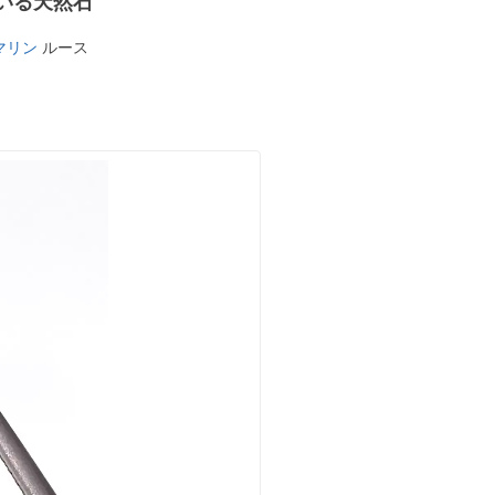
いる天然石
マリン
ルース