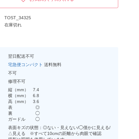
TOST_34325
在庫切れ
翌日配送不可
宅急便コンパクト
送料無料
不可
修理不可
縦（mm） 7.4
横（mm） 6.8
高（mm） 3.6
表 ◎
裏 ◯
ガードル ◯
表面キズの状態：◎ない・見えない/◯僅かに見える/
△見える ※すべて10cmの距離から肉眼で確認