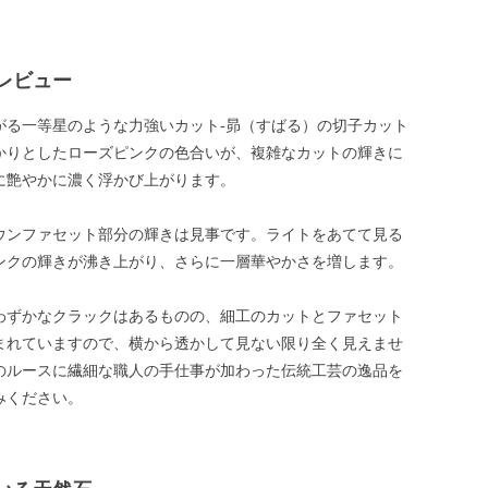
レビュー
がる一等星のような力強いカット-昴（すばる）の切子カット
かりとしたローズピンクの色合いが、複雑なカットの輝きに
に艶やかに濃く浮かび上がります。
ウンファセット部分の輝きは見事です。ライトをあてて見る
ンクの輝きが沸き上がり、さらに一層華やかさを増します。
わずかなクラックはあるものの、細工のカットとファセット
まれていますので、横から透かして見ない限り全く見えませ
のルースに繊細な職人の手仕事が加わった伝統工芸の逸品を
みください。