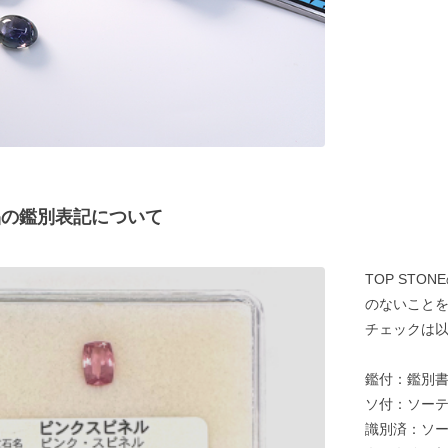
商品の鑑別表記について
TOP ST
のないことを
チェックは以
鑑付：鑑別
ソ付：ソー
識別済：ソ